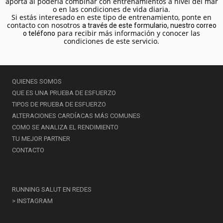
aporta al poderla combinar con entrenamientos a nivel del mar
o en las condiciones de vida diaria.
Si estás interesado en este tipo de entrenamiento, ponte en
contacto con nosotros
a través de este formulario, nuestro correo
para recibir más información y conocer las
o teléfono
condiciones de este servicio.
QUIENES SOMOS
QUE ES UNA PRUEBA DE ESFUERZO
TIPOS DE PRUEBA DE ESFUERZO
ALTERACIONES CARDÍACAS MÁS COMUNES
COMO SE ANALIZA EL RENDIMIENTO
TU MEJOR PARTNER
CONTACTO
RUNNING SALUT EN REDES
> INSTAGRAM